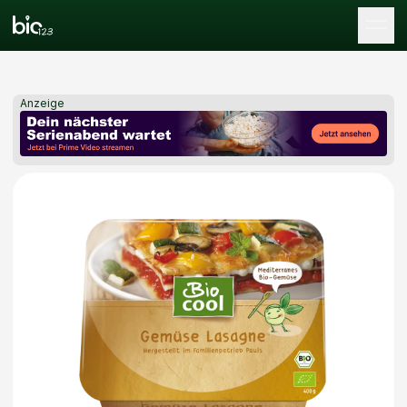
Tog
Anzeige