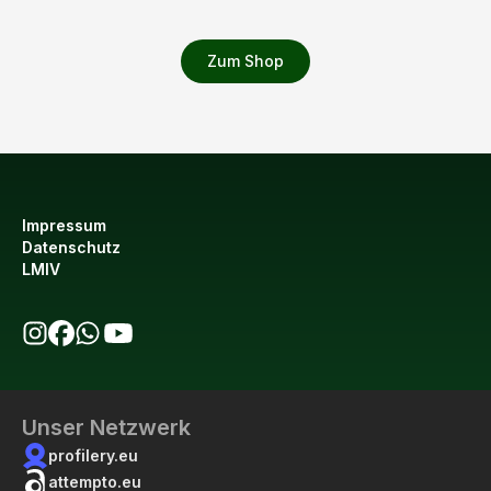
Zum Shop
Impressum
Datenschutz
LMIV
bio123 auf Instagram
bio123 auf Facebook
bio123 WhatsApp Kanal
bio123 YouTube Kanal
Unser Netzwerk
profilery.eu
attempto.eu