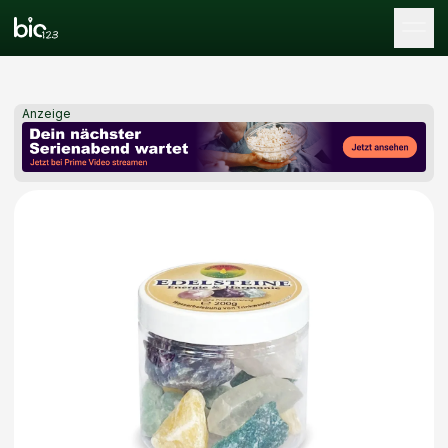
Tog
Anzeige