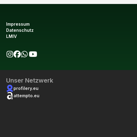
Impressum
Datenschutz
LMIV
bio123 auf Instagram
bio123 auf Facebook
bio123 WhatsApp Kanal
bio123 YouTube Kanal
Unser Netzwerk
profilery.eu
attempto.eu