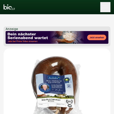
Tog
Anzeige