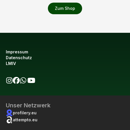
Zum Shop
Impressum
Datenschutz
LMIV
bio123 auf Instagram
bio123 auf Facebook
bio123 WhatsApp Kanal
bio123 YouTube Kanal
Unser Netzwerk
profilery.eu
attempto.eu