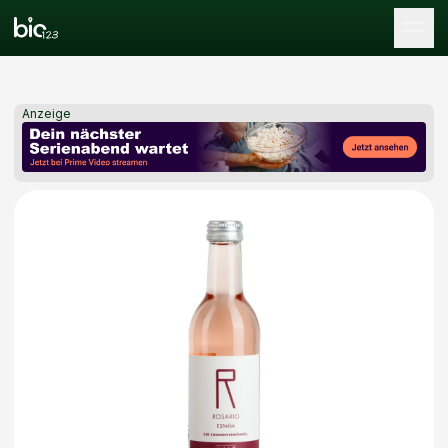
Tog
Anzeige