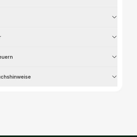
r
teuern
uchshinweise