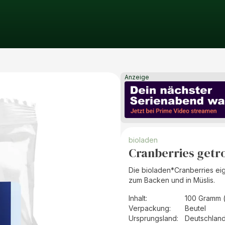
Anzeige
bioladen
Cranberries getr
Die bioladen*Cranberries ei
zum Backen und in Müslis.
Inhalt
:
100 Gramm 
Verpackung
:
Beutel
Ursprungsland
:
Deutschlan