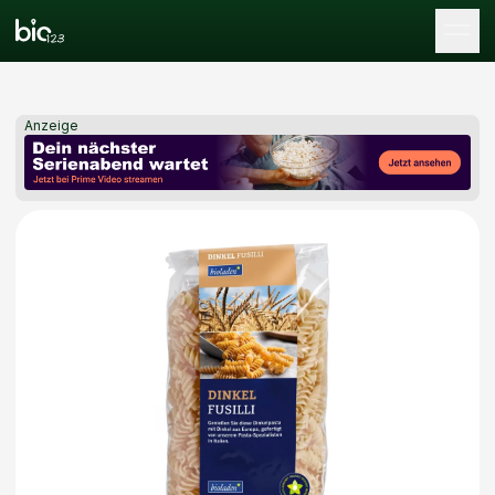
Tog
Anzeige