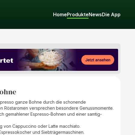
Home
Produkte
News
Die App
Bohne
spresso ganze Bohne durch die schonende
den Röstaromen versprechen besondere Genussmomente.
risch gemahlener Espresso-Bohnen und einer samtig-
ng von Cappuccino oder Latte macchiato.
 Espressokocher und Siebträgermaschinen.