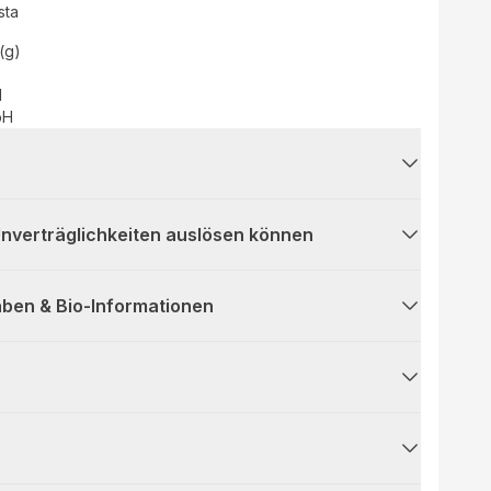
sta
(g)
d
bH
 Unverträglichkeiten auslösen können
ben & Bio-Informationen