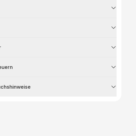
r
teuern
uchshinweise