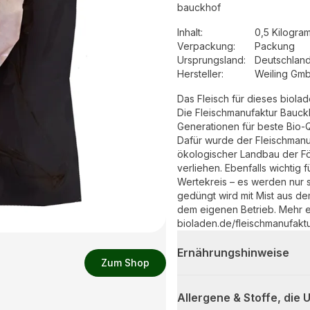
bauckhof
Inhalt
:
0,5 Kilogra
Verpackung
:
Packung
Ursprungsland
:
Deutschlan
Hersteller
:
Weiling Gm
Das Fleisch für dieses biol
Die Fleischmanufaktur Bauckh
Generationen für beste Bio-Qu
Dafür wurde der Fleischman
ökologischer Landbau der För
verliehen. Ebenfalls wichtig 
Wertekreis – es werden nur 
gedüngt wird mit Mist aus d
dem eigenen Betrieb. Mehr er
bioladen.de/fleischmanufakt
Ernährungshinweise
Zum Shop
Allergene & Stoffe, die