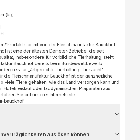
mm (kg)
d
bH
aden*Produkt stammt von der Fleischmanufaktur Bauckhof.
of ist eine der ältesten Demeter-Betriebe, die seit
alität, insbesondere für vorbildliche Tierhaltung, steht.
ufaktur Bauckhof bereits beim Bundeswettbewerb
derpreis für „Artgerechte Tierhaltung, Tierzucht“
für die Fleischmanufaktur Bauckhof ist der ganzheitliche
so viele Tiere gehalten, wie das Land versorgen kann und
em Höfekreislauf oder biodynamischen Präparaten aus
fahren Sie auf unserer Internetseite:
ur-bauckhof
 Unverträglichkeiten auslösen können