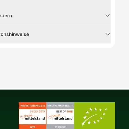
teuern
uchshinweise