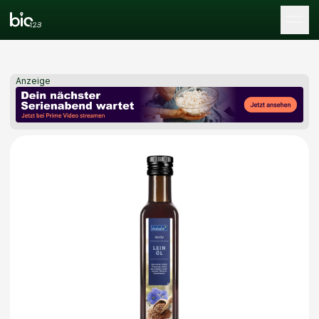
Tog
Anzeige