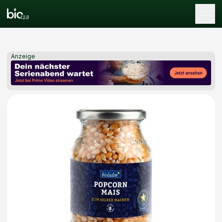
Tog
Anzeige