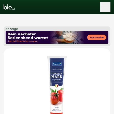
Tog
Anzeige