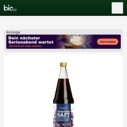
Tog
Anzeige