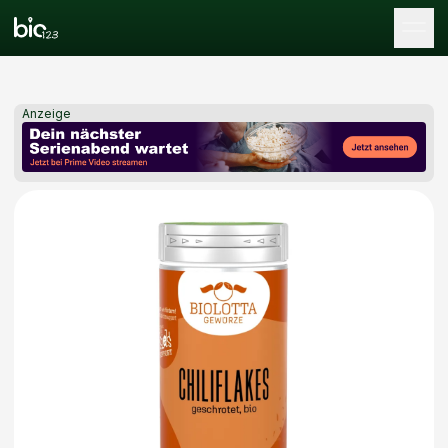
Tog
Anzeige