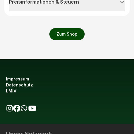
Preisinformationen & Steuern
Zum Shop
Impressum
Datenschutz
LMIV
bio123 auf Instagram
bio123 auf Facebook
bio123 WhatsApp Kanal
bio123 YouTube Kanal
Unser Netzwerk