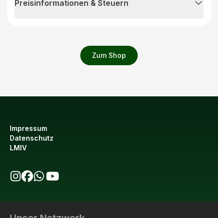
Preisinformationen & Steuern
Zum Shop
Impressum
Datenschutz
LMIV
bio123 auf Instagram
bio123 auf Facebook
bio123 WhatsApp Kanal
bio123 YouTube Kanal
Unser Netzwerk