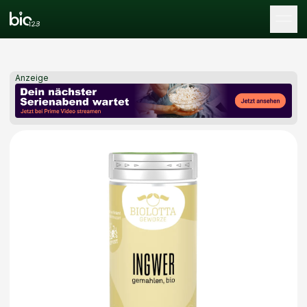
Tog
Anzeige