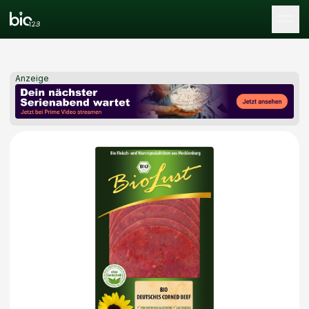
Tog
Anzeige