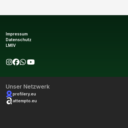
Impressum
Datenschutz
LMIV
bio123 auf Instagram
bio123 auf Facebook
bio123 WhatsApp Kanal
bio123 YouTube Kanal
Unser Netzwerk
profilery.eu
attempto.eu