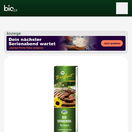
Tog
Anzeige