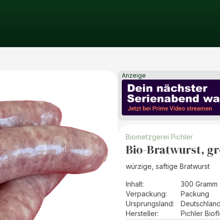
Anzeige
Biometzgerei Pichler
Bio-Bratwurst, g
würzige, saftige Bratwurst
Inhalt
:
300 Gramm 
Verpackung
:
Packung
Ursprungsland
:
Deutschlan
Hersteller
:
Pichler Bio