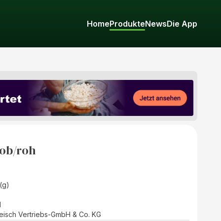
Home
Produkte
News
Die App
rob/roh
(g)
d
fleisch Vertriebs-GmbH & Co. KG