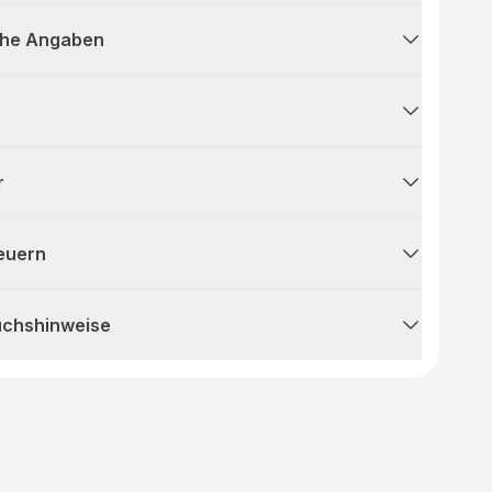
che Angaben
r
teuern
uchshinweise