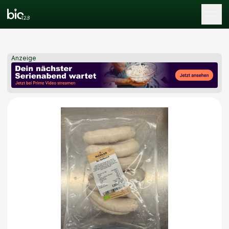
Tog
Anzeige