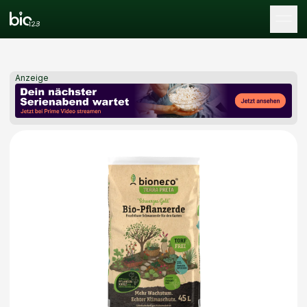
Tog
Anzeige