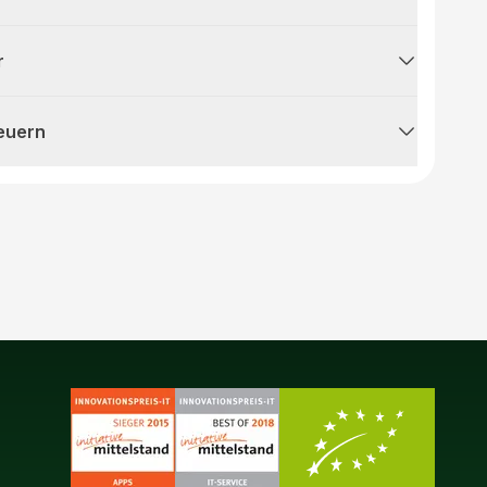
r
teuern