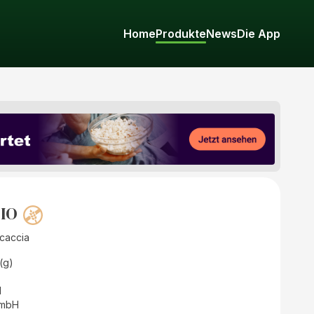
Home
Produkte
News
Die App
BIO
caccia
(g)
d
GmbH