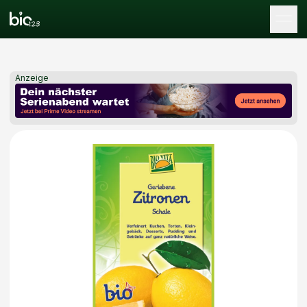
Tog
Anzeige