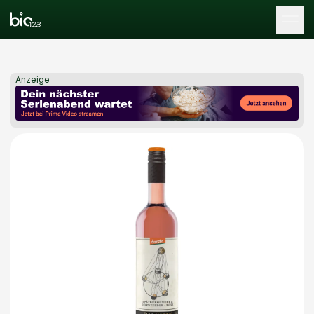
Tog
Anzeige