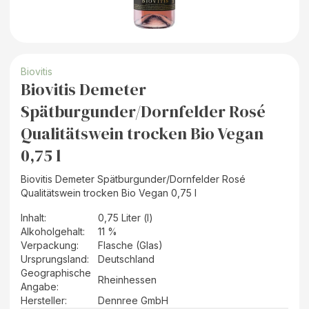
Biovitis
Biovitis Demeter
Spätburgunder/Dornfelder Rosé
Qualitätswein trocken Bio Vegan
0,75 l
Biovitis Demeter Spätburgunder/Dornfelder Rosé
Qualitätswein trocken Bio Vegan 0,75 l
Inhalt
:
0,75 Liter (l)
Alkoholgehalt
:
11 %
Verpackung
:
Flasche (Glas)
Ursprungsland
:
Deutschland
Geographische
Rheinhessen
Angabe
:
Hersteller
:
Dennree GmbH