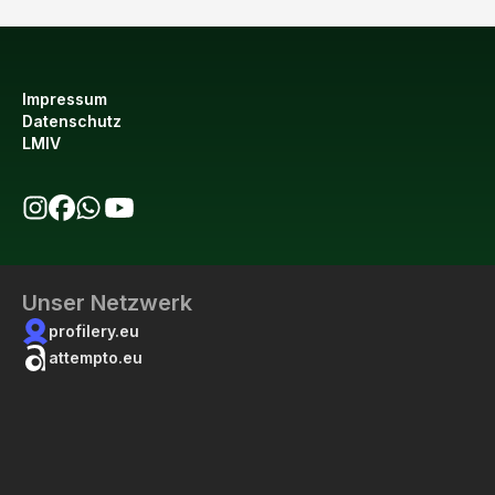
Impressum
Datenschutz
LMIV
bio123 auf Instagram
bio123 auf Facebook
bio123 WhatsApp Kanal
bio123 YouTube Kanal
Unser Netzwerk
profilery.eu
attempto.eu