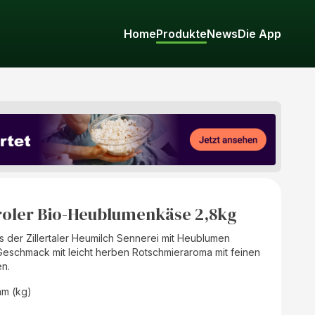
Home
Produkte
News
Die App
roler Bio-Heublumenkäse 2,8kg
s der Zillertaler Heumilch Sennerei mit Heublumen
 Geschmack mit leicht herben Rotschmieraroma mit feinen
en.
mm (kg)