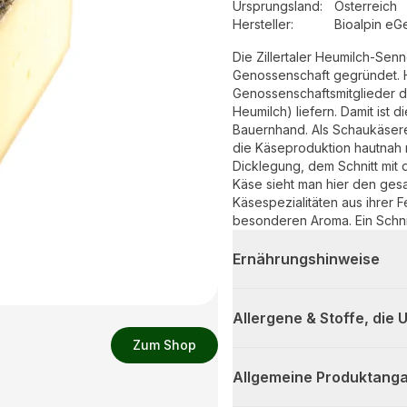
Ursprungsland
:
Österreich
Hersteller
:
Bioalpin eG
Die Zillertaler Heumilch-Se
Genossenschaft gegründet. H
Genossenschaftsmitglieder di
Heumilch) liefern. Damit ist d
Bauernhand. Als Schaukäserei
die Käseproduktion hautnah 
Dicklegung, dem Schnitt mit 
Käse sieht man hier den ges
Käsespezialitäten aus ihrer 
besonderen Aroma. Ein Schni
feinen Noten von Kräutern un
Ernährungshinweise
Allergene & Stoffe, die
Zum Shop
Allgemeine Produktanga