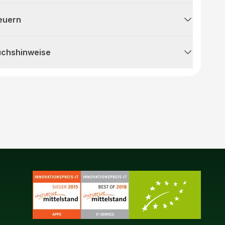
teuern
uchshinweise