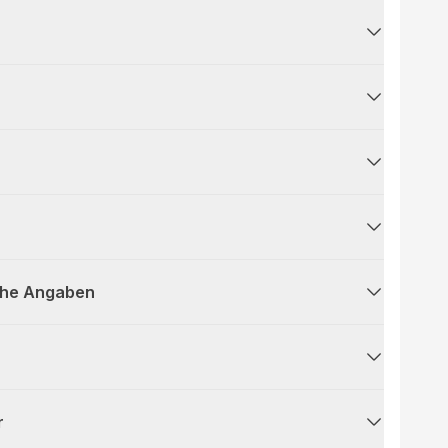
che Angaben
r