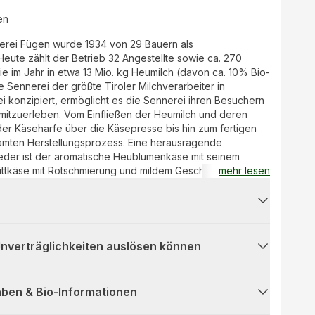
en
nnerei Fügen wurde 1934 von 29 Bauern als
eute zählt der Betrieb 32 Angestellte sowie ca. 270
e im Jahr in etwa 13 Mio. kg Heumilch (davon ca. 10% Bio-
ie Sennerei der größte Tiroler Milchverarbeiter in
 konzipiert, ermöglicht es die Sennerei ihren Besuchern
mitzuerleben. Vom Einfließen der Heumilch und deren
der Käseharfe über die Käsepresse bis hin zum fertigen
amten Herstellungsprozess. Eine herausragende
Feder ist der aromatische Heublumenkäse mit seinem
ttkäse mit Rotschmierung und mildem Geschmack mit
mehr lesen
d Blüten.
 Unverträglichkeiten auslösen können
ben & Bio-Informationen