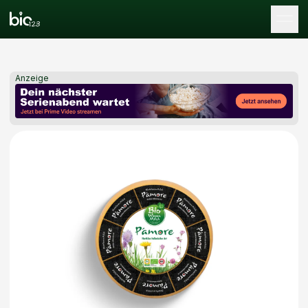
Tog
Anzeige