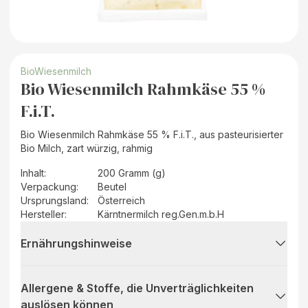
BioWiesenmilch
Bio Wiesenmilch Rahmkäse 55 %
F.i.T.
Bio Wiesenmilch Rahmkäse 55 % F.i.T., aus pasteurisierter
Bio Milch, zart würzig, rahmig
Inhalt
:
200 Gramm (g)
Verpackung
:
Beutel
Ursprungsland
:
Österreich
Hersteller
:
Kärntnermilch reg.Gen.m.b.H
Ernährungshinweise
Allergene & Stoffe, die Unverträglichkeiten
auslösen können