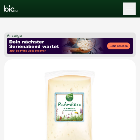
Tog
Anzeige