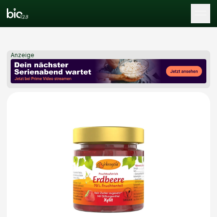
Tog
Anzeige