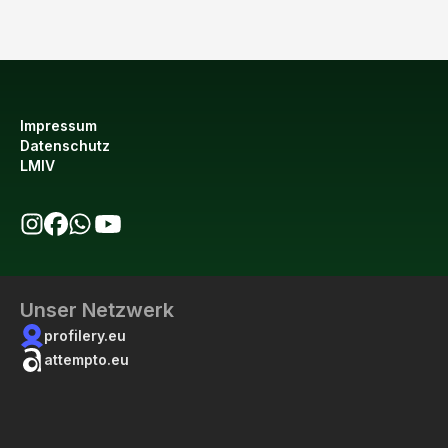
Impressum
Datenschutz
LMIV
bio123 auf Instagram
bio123 auf Facebook
bio123 WhatsApp Kanal
bio123 YouTube Kanal
Unser Netzwerk
profilery.eu
attempto.eu