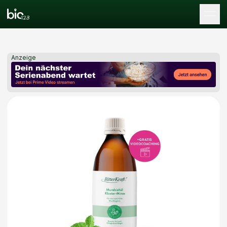
Tog
Anzeige