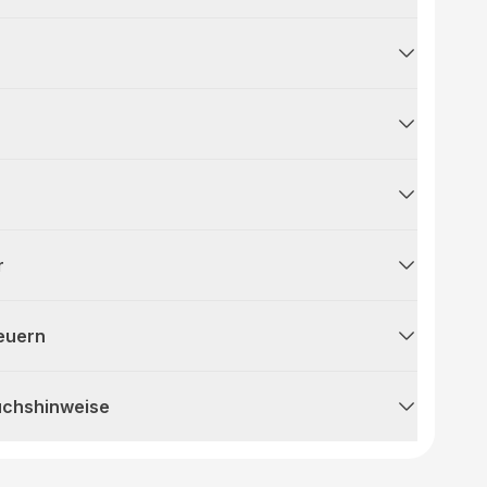
r
teuern
uchshinweise