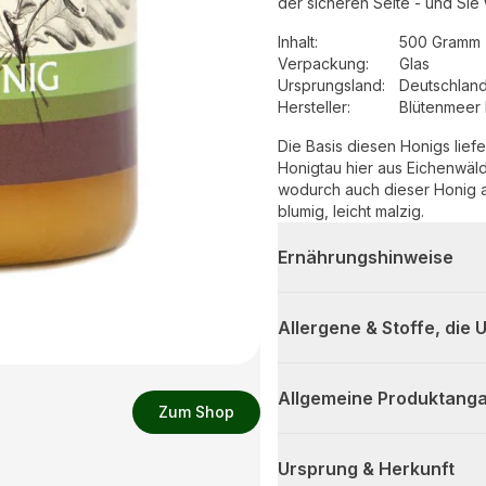
der sicheren Seite - und Sie 
Inhalt
:
500 Gramm 
Verpackung
:
Glas
Ursprungsland
:
Deutschlan
Hersteller
:
Blütenmeer 
Die Basis diesen Honigs lie
Honigtau hier aus Eichenwälde
wodurch auch dieser Honig a
blumig, leicht malzig.
Ernährungshinweise
Allergene & Stoffe, die
Allgemeine Produktanga
Zum Shop
Ursprung & Herkunft