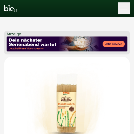
Tog
Anzeige