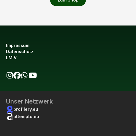
Impressum
Datenschutz
LMIV
bio123 auf Instagram
bio123 auf Facebook
bio123 WhatsApp Kanal
bio123 YouTube Kanal
Unser Netzwerk
profilery.eu
attempto.eu