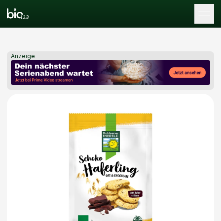
Tog
Anzeige