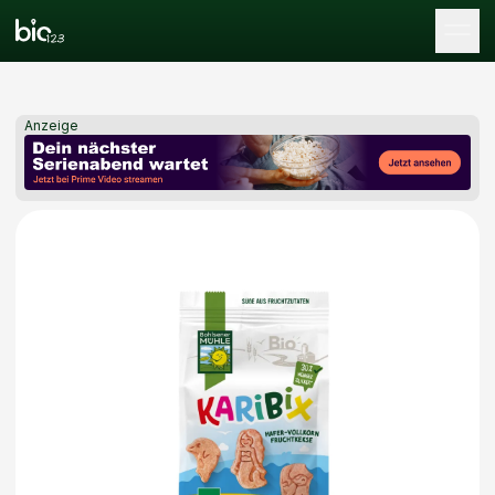
Tog
Anzeige