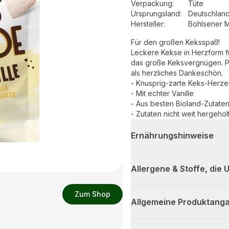
Verpackung
:
Tüte
Ursprungsland
:
Deutschlan
Hersteller
:
Bohlsener 
Für den großen Keksspaß!
Leckere Kekse in Herzform fü
das große Keksvergnügen. Per
als herzliches Dankeschön.
- Knusprig-zarte Keks-Herze
- Mit echter Vanille
- Aus besten Bioland-Zutate
- Zutaten nicht weit hergeholt
Ernährungshinweise
Allergene & Stoffe, die
Zum Shop
Allgemeine Produktanga