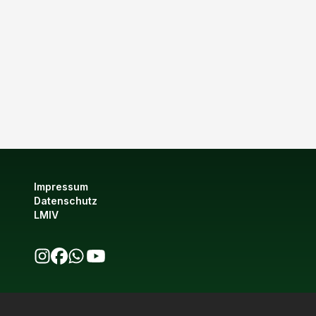
Impressum
Datenschutz
LMIV
bio123 auf Instagram
bio123 auf Facebook
bio123 WhatsApp Kanal
bio123 YouTube Kanal