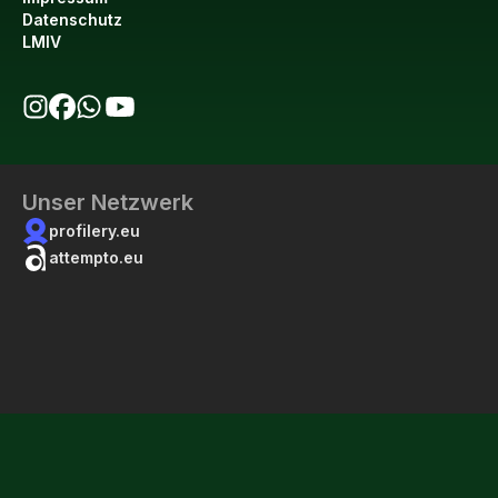
Datenschutz
LMIV
bio123 auf Instagram
bio123 auf Facebook
bio123 WhatsApp Kanal
bio123 YouTube Kanal
Unser Netzwerk
profilery.eu
attempto.eu