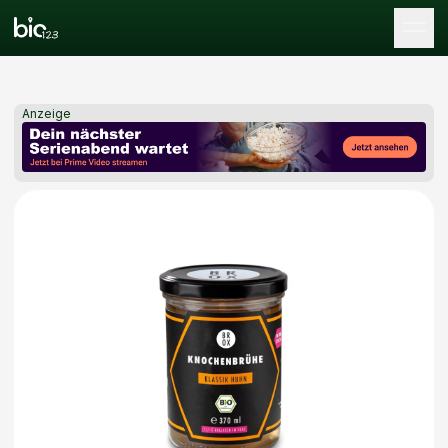
Tog
Anzeige