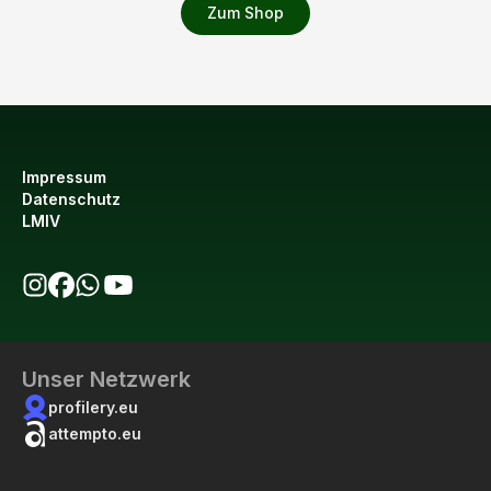
Zum Shop
Impressum
Datenschutz
LMIV
bio123 auf Instagram
bio123 auf Facebook
bio123 WhatsApp Kanal
bio123 YouTube Kanal
Unser Netzwerk
profilery.eu
attempto.eu