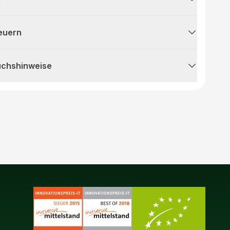
teuern
uchshinweise