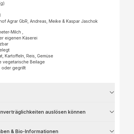
(g)
d
of Agrar GbR, Andreas, Meike & Kaspar Jaschok
eter-Milch ,
der eigenen Käserei
tzbar
elegt
at, Kartoffeln, Reis, Gemüse
e vegetarische Beilage
oder gegrillt
 Unverträglichkeiten auslösen können
ben & Bio-Informationen