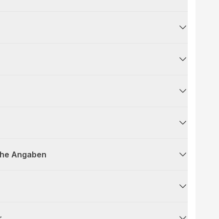
che Angaben
r