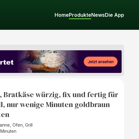
Home
Produkte
News
Die App
Bratkäse würzig, fix und fertig für
ll, nur wenige Minuten goldbraun
ten
nne, Ofen, Grill
 Minuten