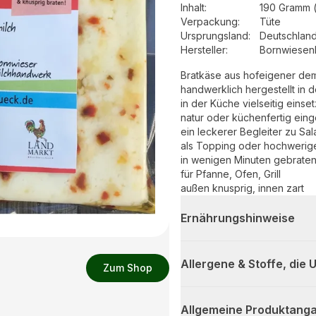
Inhalt
:
190 Gramm 
Verpackung
:
Tüte
Ursprungsland
:
Deutschlan
Hersteller
:
Bornwiesenh
Bratkäse aus hofeigener dem
handwerklich hergestellt in 
in der Küche vielseitig einse
natur oder küchenfertig eing
ein leckerer Begleiter zu Sal
als Topping oder hochwerig
in wenigen Minuten gebraten 
für Pfanne, Ofen, Grill
außen knusprig, innen zart
Ernährungshinweise
Allergene & Stoffe, die
Zum Shop
Allgemeine Produktanga