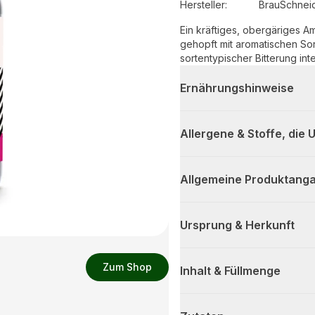
Hersteller
:
BrauSchne
Ein kräftiges, obergäriges A
gehopft mit aromatischen Sor
sortentypischer Bitterung in
Ernährungshinweise
Allergene & Stoffe, die
Allgemeine Produktanga
Ursprung & Herkunft
Zum Shop
Inhalt & Füllmenge