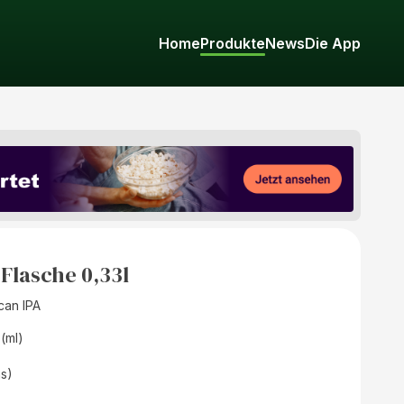
Home
Produkte
News
Die App
 Flasche 0,33l
can IPA
 (ml)
as)