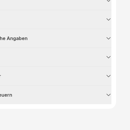
che Angaben
r
teuern