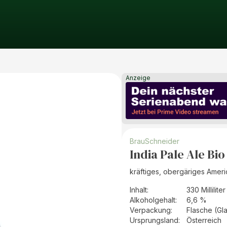
Anzeige
BrauSchneider
India Pale Ale Bio
kräftiges, obergäriges Ameri
Inhalt
:
330 Milliliter
Alkoholgehalt
:
6,6 %
Verpackung
:
Flasche (Gl
Ursprungsland
:
Österreich