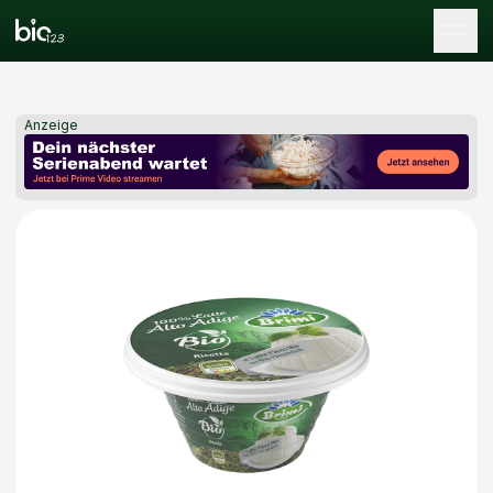
Tog
Anzeige