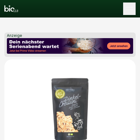
Tog
Anzeige