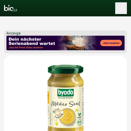
Tog
Anzeige