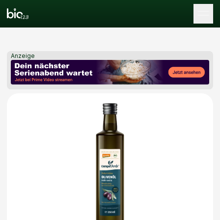
Tog
Anzeige