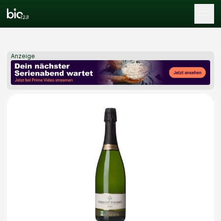
Tog
Anzeige