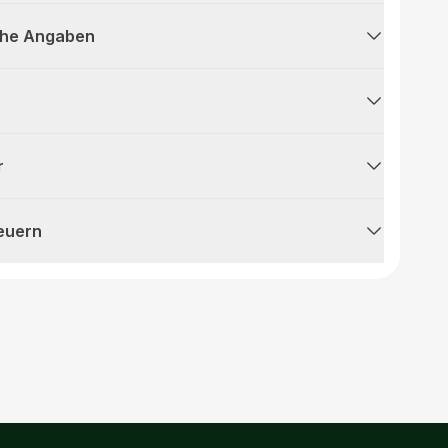
che Angaben
r
teuern