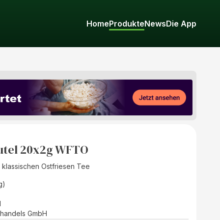
Home
Produkte
News
Die App
utel 20x2g WFTO
 klassischen Ostfriesen Tee
g)
d
handels GmbH