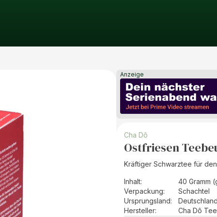
Anzeige
Cha Dô
Ostfriesen Teebe
Kräftiger Schwarztee für den
Inhalt
:
40 Gramm (
Verpackung
:
Schachtel
Ursprungsland
:
Deutschlan
Hersteller
:
Cha Dô Tee