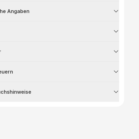
che Angaben
r
teuern
uchshinweise