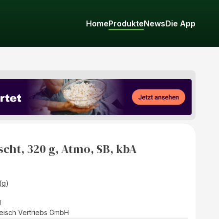
Home
Produkte
News
Die App
cht, 320 g, Atmo, SB, kbA
(g)
d
fleisch Vertriebs GmbH