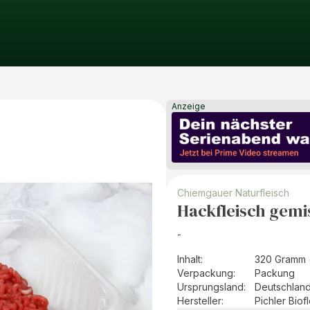
Anzeige
Chiemgauer Naturfleisch
Hackfleisch gemis
-
Inhalt
:
320 Gramm 
Verpackung
:
Packung
Ursprungsland
:
Deutschlan
Hersteller
:
Pichler Bio