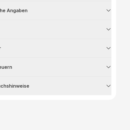
che Angaben
r
teuern
uchshinweise