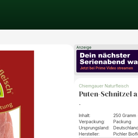
Anzeige
Chiemgauer Naturfleisch
Puten-Schnitzel a.
-
Inhalt
:
250 Gramm 
Verpackung
:
Packung
Ursprungsland
:
Deutschlan
Hersteller
:
Pichler Bio