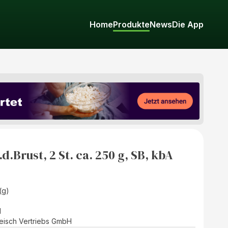
Home
Produkte
News
Die App
d.Brust, 2 St. ca. 250 g, SB, kbA
(g)
d
fleisch Vertriebs GmbH