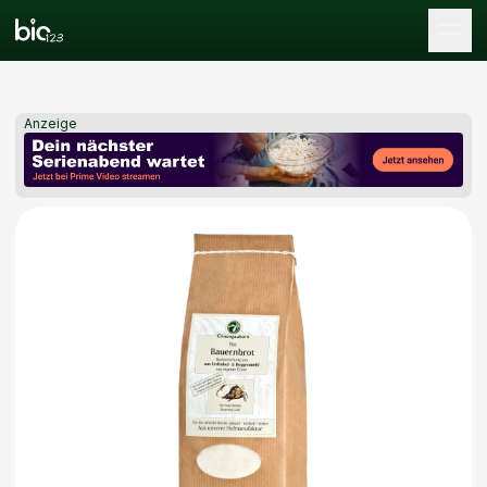
Tog
Anzeige