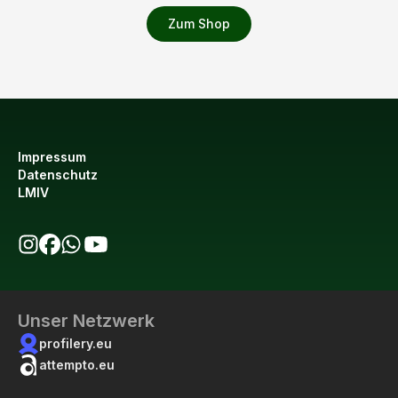
Zum Shop
Impressum
Datenschutz
LMIV
bio123 auf Instagram
bio123 auf Facebook
bio123 WhatsApp Kanal
bio123 YouTube Kanal
Unser Netzwerk
profilery.eu
attempto.eu