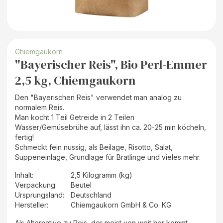
Chiemgaukorn
"Bayerischer Reis", Bio Perl-Emmer
2,5 kg, Chiemgaukorn
Den "Bayerischen Reis" verwendet man analog zu
normalem Reis.
Man kocht 1 Teil Getreide in 2 Teilen
Wasser/Gemüsebrühe auf, lässt ihn ca. 20-25 min köcheln,
fertig!
Schmeckt fein nussig, als Beilage, Risotto, Salat,
Suppeneinlage, Grundlage für Bratlinge und vieles mehr.
Inhalt
:
2,5 Kilogramm (kg)
Verpackung
:
Beutel
Ursprungsland
:
Deutschland
Hersteller
:
Chiemgaukorn GmbH & Co. KG
Als Alternative zu Reis, der meist von weit her kommt,