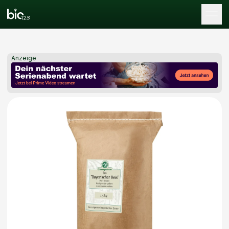
Tog
Anzeige