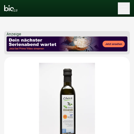
Tog
Anzeige