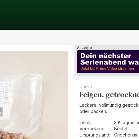
Anzeige
Chora
Feigen, getrockn
Leckere, vollmundig getroc
oder backen.
Inhalt
:
3 Kilogramm
Verpackung
:
Beutel
Ursprungsland
:
Griechenla