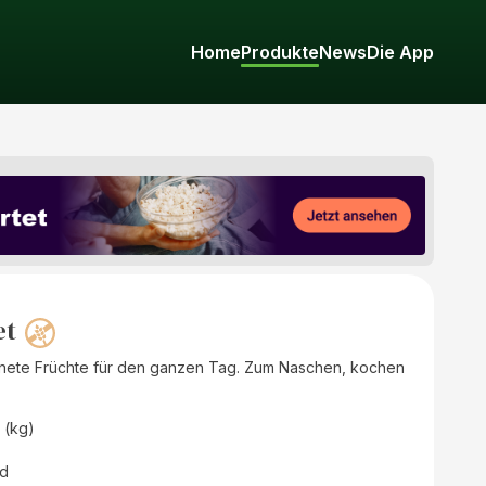
Home
Produkte
News
Die App
et
knete Früchte für den ganzen Tag. Zum Naschen, kochen
 (kg)
nd