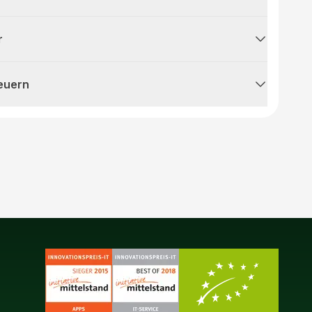
r
teuern