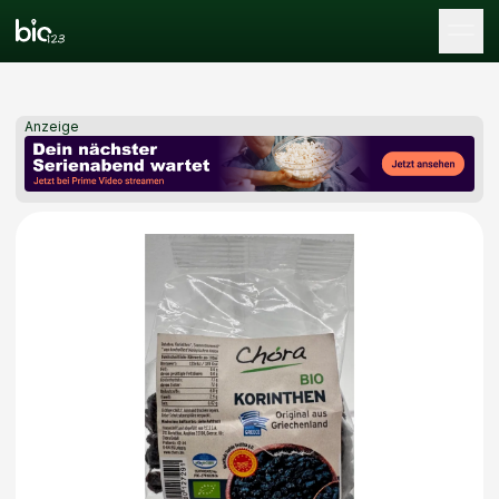
Tog
Anzeige