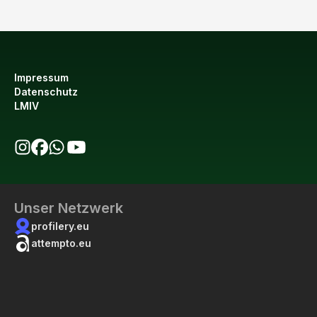
Impressum
Datenschutz
LMIV
bio123 auf Instagram
bio123 auf Facebook
bio123 WhatsApp Kanal
bio123 YouTube Kanal
Unser Netzwerk
profilery.eu
attempto.eu